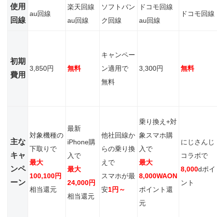
使用
楽天回線
ソフトバン
ドコモ回線
au回線
ドコモ回線
回線
au回線
ク回線
au回線
キャンペー
初期
3,850円
無料
ン適用で
3,300円
無料
費用
無料
乗り換え+対
最新
対象機種の
他社回線か
象スマホ購
主な
iPhone購
にじさんじ
下取りで
らの乗り換
入で
キャ
入で
コラボで
最大
えで
最大
ンペ
最大
8,000
dポイ
100,100
円
スマホが最
8,000WAON
ーン
24,000円
ント
相当還元
安
1円～
ポイント還
相当還元
元