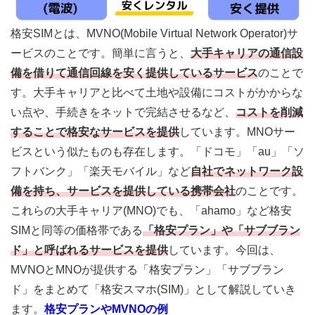
格安SIMとは、MVNO(Mobile Virtual Network Operator)サ
ービスのことです。簡単に言うと、
大手キャリアの通信設
備を借りて通信回線を安く提供している
サービス
のことで
す。大手キャリアと比べて土地や設備にコストがかからな
い点や、手続きをネットで完結させるなど、
コストを削減
することで格安なサービスを提供
しています
。MNOサー
ビスという似たものも存在します。「ドコモ」「au」「ソ
フトバンク」「楽天モバイル」など
自社でネットワーク設
備を持ち、サービスを提供している携帯会社
のことです。
これらの大手キャリア(MNO)でも、「ahamo」など格安
SIMと同等の価格帯である
「格安プラン」や「サブブラン
ド」と呼ばれるサービスを提供
しています。今回は、
MVNOとMNOが提供する「格安プラン」「サブブラン
ド」をまとめて「格安スマホ(SIM)」として解説
していき
ます。
格安プランやMVNOの例