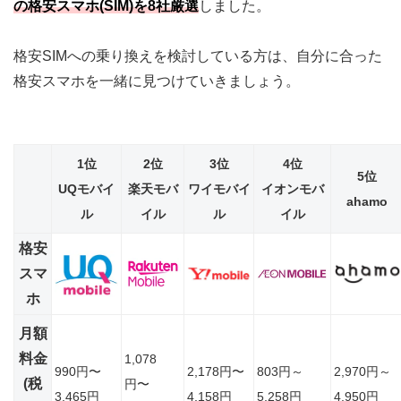
の格
安
スマホ(SIM)
を8
社
厳
選
しました。
格安SIMへの乗り換えを検討している方は、自分に合った
格安スマホを一緒に見つけていきましょう。
1位
2位
3位
4位
5位
UQモバイ
楽天モバ
ワイモバイ
イオンモバ
ahamo
ル
イル
ル
イル
格安
スマ
ホ
月額
料金
1,078
990円〜
2,178円〜
803円～
2,970円～
(税
円〜
3,465円
4,158円
5,258円
4,950円