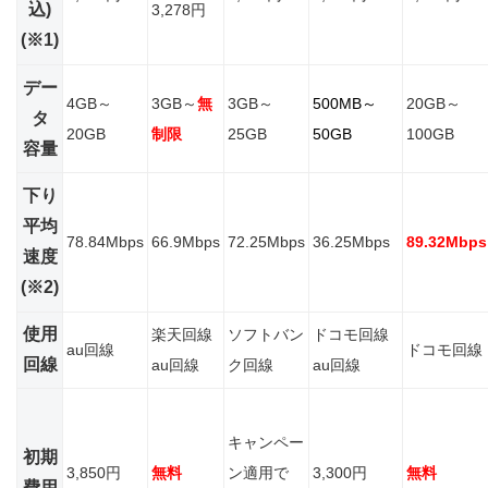
込)
3,278円
(※1)
デー
4GB～
3GB～
無
3GB～
500MB～
20GB～
タ
20GB
制限
25GB
50GB
100GB
容量
下り
平均
78.84Mbps
66.9Mbps
72.25Mbps
36.25Mbps
89.32Mbps
速度
(※2)
使用
楽天回線
ソフトバン
ドコモ回線
au回線
ドコモ回線
回線
au回線
ク回線
au回線
キャンペー
初期
3,850円
無料
ン適用で
3,300円
無料
費用