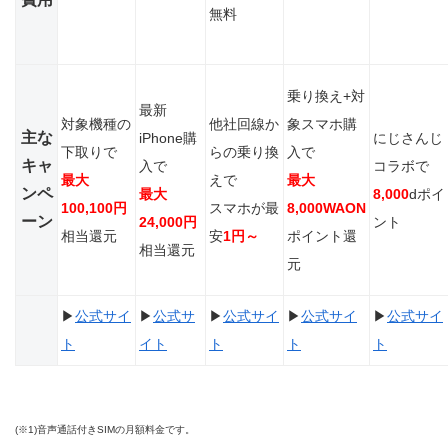
無料
乗り換え+対
最新
対象機種の
他社回線か
象スマホ購
主な
iPhone購
にじさんじ
下取りで
らの乗り換
入で
キャ
入で
コラボで
最大
えで
最大
ンペ
最大
8,000
dポイ
100,100
円
スマホが最
8,000WAON
ーン
24,000円
ント
相当還元
安
1円～
ポイント還
相当還元
元
▶
公式サイ
▶
公式サ
▶
公式サイ
▶
公式サイ
▶
公式サイ
ト
イト
ト
ト
ト
(※1)音声通話付きSIMの月額料金です。