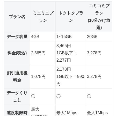
コミコミプ
ミニミニプ
トクトクプラ
ラン
プラン名
ラン
ン
(10分かけ放
題)
データ容量
4GB
1~15GB
20GB
3,465円
料金(税込)
2,365円
1GB以下：
3,278円
2,277円
2,178円
割引適用後
1,078円
1GB以下：990
3,278円
料金
円
データくり
◯
◯
◯
こし
最大
速度制限時
最大1Mbps
最大1Mbps