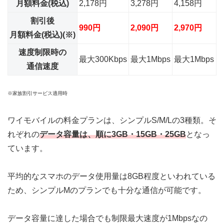
月額料金(税込)
2,178円
3,278円
4,158円
割引後
990円
2,090円
2,970円
月額料金(税込)(※)
速度制限時の
最大300Kbps
最大1Mbps
最大1Mbps
通信速度
※家族割引サービス適用時
ワイモバイルの料金プランは、シンプルS/M/Lの3種類。そ
れぞれの
データ容量は、順に3GB・15GB・25GB
となっ
ています。
平均的なスマホのデータ使用量は8GB程度といわれている
ため、
シンプルMのプランでも十分な通信が可能
です。
データ容量に達した場合でも制限最大速度が1Mbpsなの