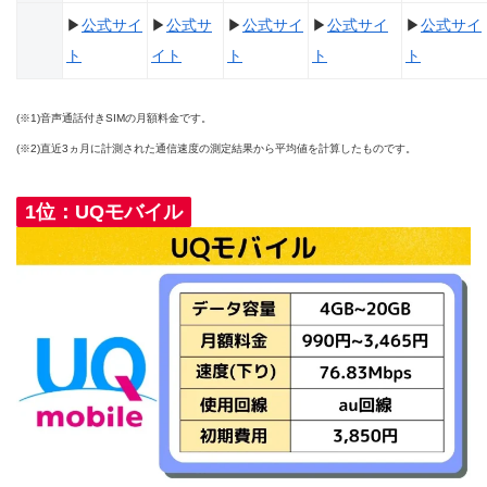
▶
公式サイ
▶
公式サ
▶
公式サイ
▶
公式サイ
▶
公式サイ
ト
イト
ト
ト
ト
(※1)音声通話付きSIMの月額料金です。
(※2)直近3ヵ月に計測された通信速度の測定結果から平均値を計算したものです。
1位：UQモバイル