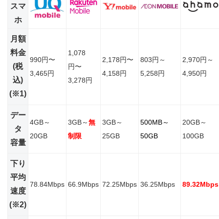
スマ
ホ
月額
料金
1,078
990円〜
2,178円〜
803円～
2,970円～
(税
円〜
3,465円
4,158円
5,258円
4,950円
込)
3,278円
(※1)
デー
4GB～
3GB～
無
3GB～
500MB～
20GB～
タ
20GB
制限
25GB
50GB
100GB
容量
下り
平均
78.84Mbps
66.9Mbps
72.25Mbps
36.25Mbps
89.32Mbps
速度
(※2)