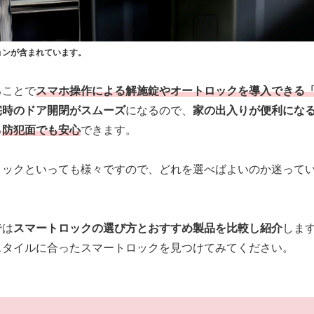
ョンが含まれています。
ることで
スマホ操作による解施錠やオートロックを導入できる
宅時のドア開閉がスムーズ
になるので、
家の出入りが便利にな
る
防犯面でも安心
できます。
ロックといっても様々ですので、どれを選べばよいのか迷って
では
スマートロックの選び方とおすすめ製品を比較し紹介
しま
スタイルに合ったスマートロックを見つけてみてください。