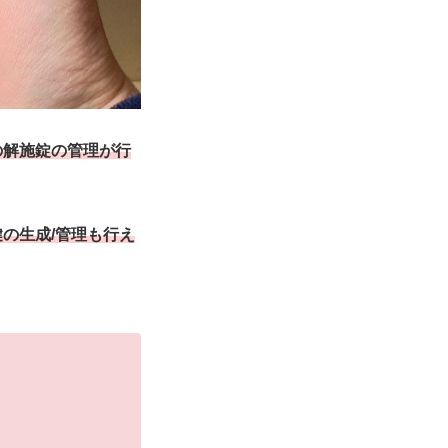
の解施錠の管理が行
の生成/管理も行え