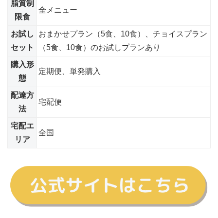
脂質制
全メニュー
限食
お試し
おまかせプラン（5食、10食）、チョイスプラン
セット
（5食、10食）のお試しプランあり
購入形
定期便、単発購入
態
配達方
宅配便
法
宅配エ
全国
リア