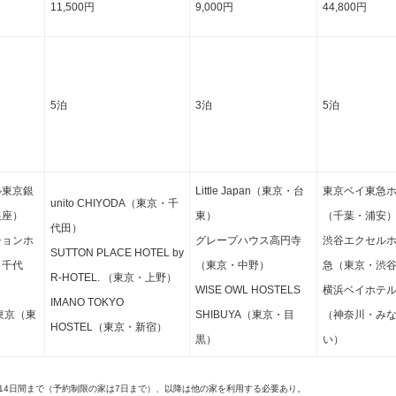
11,500円
9,000円
44,800円
5泊
3泊
5泊
ル東京銀
Little Japan（東京・台
東京ベイ東急
unito CHIYODA（東京・千
銀座）
東）
（千葉・浦安
代田）
ションホ
グレープハウス高円寺
渋谷エクセル
SUTTON PLACE HOTEL by
・千代
（東京・中野）
急（東京・渋
R-HOTEL. （東京・上野）
WISE OWL HOSTELS
横浜ベイホテ
IMANO TOKYO
東京（東
SHIBUYA（東京・目
（神奈川・み
HOSTEL（東京・新宿）
）
黒）
い）
は14日間まで（予約制限の家は7日まで）、以降は他の家を利用する必要あり。