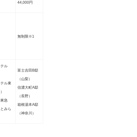
44,000円
無制限※1
ホテル
富士吉田B邸
）
（山梨）
ホテル東
信濃大町A邸
谷）
（長野）
ル東急
箱根湯本A邸
なとみら
（神奈川）