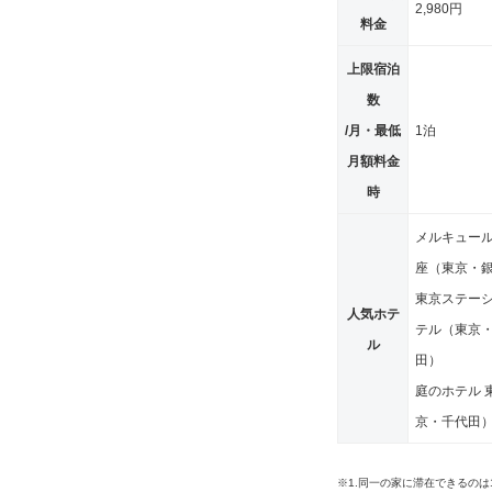
2,980円
料金
上限宿泊
数
/月・最低
1泊
月額料金
時
メルキュー
座（東京・
東京ステー
人気ホテ
テル（東京
ル
田）
庭のホテル 
京・千代田
※1.同一の家に滞在できるの