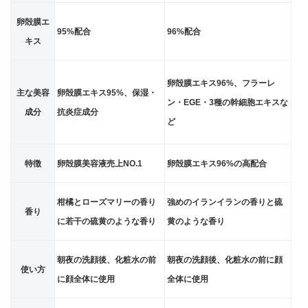
卵殻膜エ
95%配合
96%配合
キス
卵殻膜エキス96%、フラーレ
主な美容
卵殻膜エキス95%、保湿・
ン・EGE・3種の幹細胞エキスな
成分
抗炎症成分
ど
特徴
卵殻膜美容液売上NO.1
卵殻膜エキス96%の高配合
柑橘とローズマリーの香り
強めのイランイランの香りと硫
香り
に若干の硫黄のような香り
黄のような香り
朝夜の洗顔後、化粧水の前
朝夜の洗顔後、化粧水の前に顔
使い方
に顔全体に使用
全体に使用