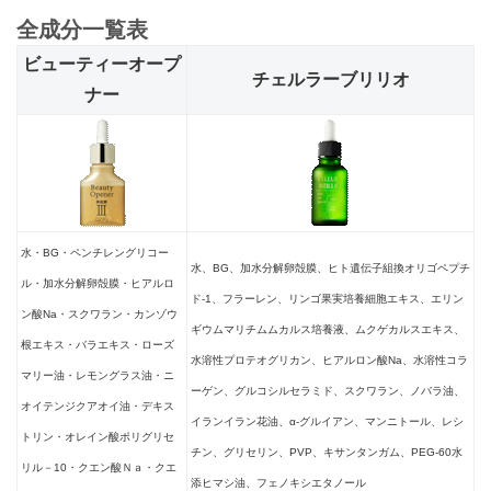
全成分一覧表
ビューティーオープ
チェルラーブリリオ
ナー
水・BG・ペンチレングリコー
水、BG、加水分解卵殻膜、ヒト遺伝子組換オリゴペプチ
ル・加水分解卵殻膜・ヒアルロ
ド-1、フラーレン、リンゴ果実培養細胞エキス、エリン
ン酸Na・スクワラン・カンゾウ
ギウムマリチムムカルス培養液、ムクゲカルスエキス、
根エキス・バラエキス・ローズ
水溶性プロテオグリカン、ヒアルロン酸Na、水溶性コラ
マリー油・レモングラス油・ニ
ーゲン、グルコシルセラミド、スクワラン、ノバラ油、
オイテンジクアオイ油・デキス
イランイラン花油、α-グルイアン、マンニトール、レシ
トリン・オレイン酸ポリグリセ
チン、グリセリン、PVP、キサンタンガム、PEG-60水
リル－10・クエン酸Ｎａ・クエ
添ヒマシ油、フェノキシエタノール