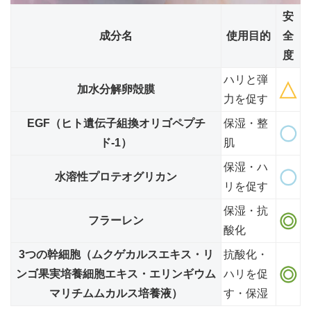
安
成分名
使用目的
全
度
ハリと弾
加水分解卵殻膜
力を促す
EGF（ヒト遺伝子組換オリゴペプチ
保湿・整
ド-1）
肌
保湿・ハ
水溶性プロテオグリカン
リを促す
保湿・抗
フラーレン
酸化
3つの幹細胞（ムクゲカルスエキス・リ
抗酸化・
ンゴ果実培養細胞エキス・エリンギウム
ハリを促
マリチムムカルス培養液）
す・保湿