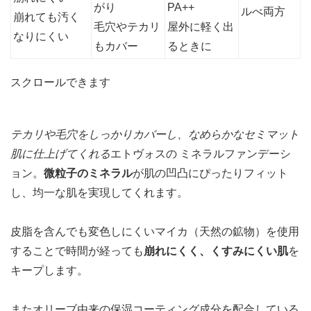
がり
PA++
ルべ両方
崩れても汚く
毛穴やテカリ
屋外に軽く出
なりにくい
もカバー
るときに
スクロールできます
テカリや毛穴をしっかりカバーし、なめらかなセミマット
肌に仕上げてくれる
エトヴォスの ミネラルファンデーシ
ョン。
微粒子のミネラル
が肌の凹凸にぴったりフィット
し、均一な肌を実現してくれます。
皮脂を含んでも変色しにくいマイカ（天然の鉱物）を使用
することで時間が経っても
崩れにくく、くすみにくい肌
を
キープします。
またオリーブ由来の保湿コーティング成分を配合している