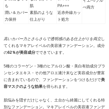
イエベ/ブル
も
肌
PA+++
べ両方
潤い＆カバー
素肌のような
近赤外線カッ
力保持
仕上がり
ト処方
高いカバー力とさらさらで透明感のある仕上がりを両立
し
てくれるマキアレイベルの美容液ファンデーション。成分
の
62％が美容成分
でできています。
5種のコラーゲン・3種のヒアルロン酸・美白有効成分プラ
ンセンタエキス・その他アロエ液汁末など美容成分が豊富
に含まれているので、ファンデーションをつけるだけで
美
容マスクのような効果
を得られます。
肌悩みを隠すだけじゃなく、土台から綺麗にしてくれる特
別なファンデーション。マキアレイベルの美容液ファンデ