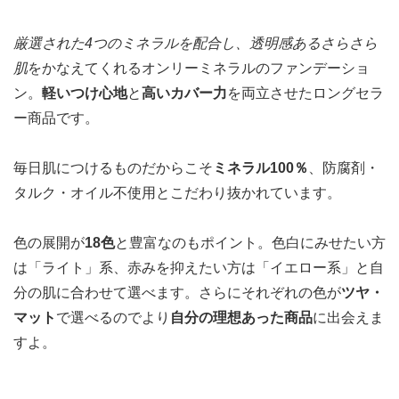
厳選された4つのミネラルを配合し、透明感あるさらさら
肌
をかなえてくれるオンリーミネラルのファンデーショ
ン。
軽いつけ心地
と
高いカバー力
を両立させたロングセラ
ー商品です。
毎日肌につけるものだからこそ
ミネラル100％
、防腐剤・
タルク・オイル不使用とこだわり抜かれています。
色の展開が
18色
と豊富なのもポイント。色白にみせたい方
は「ライト」系、赤みを抑えたい方は「イエロー系」と自
分の肌に合わせて選べます。さらにそれぞれの色が
ツヤ・
マット
で選べるのでより
自分の理想あった商品
に出会えま
すよ。