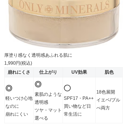
厚塗り感なく透明感あふれる肌に
1,990円(税込)
崩れにくさ
仕上がり
UV効果
肌色
◎
◎
◯
18色展開
素肌のような
軽いつけ心地
SPF17・PA++
イエベ/ブル
透明感
なのに
買い物など日
べ両方
ツヤ・マット
崩れにくい
常生活に
選べる