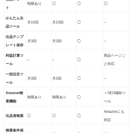
制限あり
◯
◯
◯
ト
かんたん出
月10回
月10回
◯
–
品ツール
出品テンプ
月3回
月3回
◯
–
レート保存
利益計算ツ
商品ページご
–
–
◯
ール
と対応
一括注目ツ
月3回
月3回
◯
–
ール
Amazon検
＋SEO補助ツ
制限あり
制限あり
◯
索機能
ール
Amazonにも
出品者検索
◯
◯
◯
対応
検索条件保