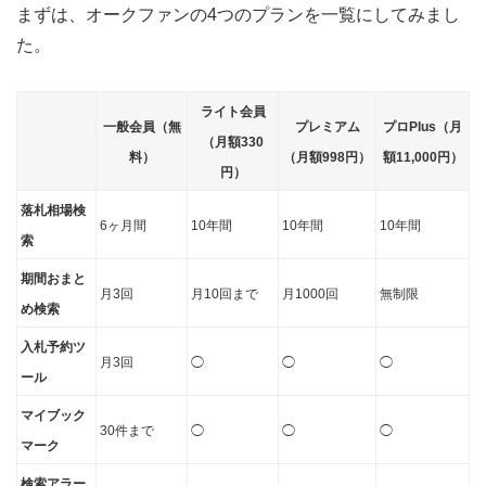
まずは、オークファンの4つのプランを一覧にしてみまし
た。
ライト会員
一般会員（無
プレミアム
プロPlus（月
（月額330
料）
（月額998円）
額11,000円）
円）
落札相場検
6ヶ月間
10年間
10年間
10年間
索
期間おまと
月3回
月10回まで
月1000回
無制限
め検索
入札予約ツ
月3回
◯
◯
◯
ール
マイブック
30件まで
◯
◯
◯
マーク
検索アラー