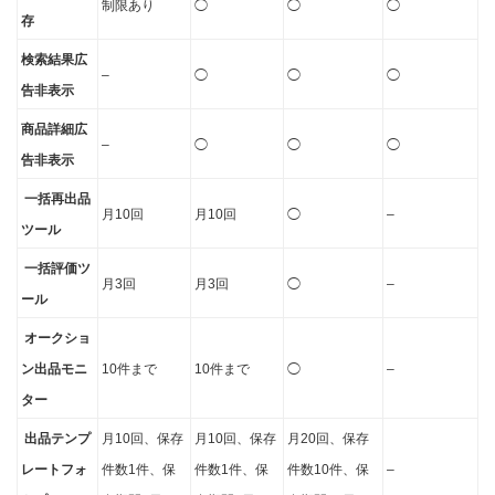
制限あり
◯
◯
◯
存
検索結果広
–
◯
◯
◯
告非表示
商品詳細広
–
◯
◯
◯
告非表示
一括再出品
月10回
月10回
◯
–
ツール
一括評価ツ
月3回
月3回
◯
–
ール
オークショ
ン出品モニ
10件まで
10件まで
◯
–
ター
出品テンプ
月10回、保存
月10回、保存
月20回、保存
レートフォ
件数1件、保
件数1件、保
件数10件、保
–