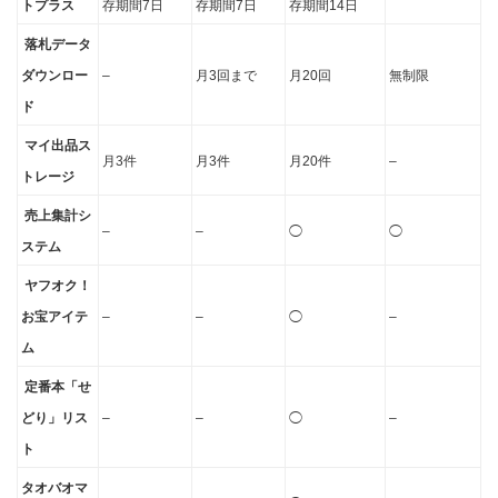
トプラス
存期間7日
存期間7日
存期間14日
落札データ
ダウンロー
–
月3回まで
月20回
無制限
ド
マイ出品ス
月3件
月3件
月20件
–
トレージ
売上集計シ
–
–
◯
◯
ステム
ヤフオク！
お宝アイテ
–
–
◯
–
ム
定番本「せ
どり」リス
–
–
◯
–
ト
タオバオマ