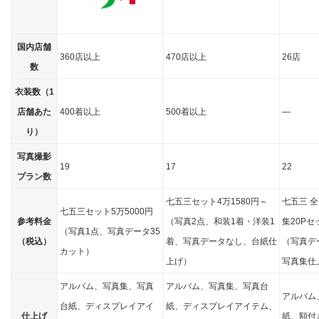
国内店舗
360店以上
470店以上
26店
数
衣装数（1
店舗あた
400着以上
500着以上
―
り）
写真撮影
19
17
22
プラン数
七五三セット4万1580円～
七五三 
七五三セット5万5000円
参考料金
（写真2点、和装1着・洋装1
集20Pセ
（写真1点、写真データ35
（税込）
着、写真データなし、台紙仕
（写真デ
カット）
上げ）
写真集仕
アルバム、写真集、写真
アルバム、写真集、写真台
アルバム
台紙、ディスプレイアイ
紙、ディスプレイアイテム、
仕上げ
紙、額付