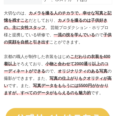
大切なのは、
カメラを撮る人のチカラで、幸せな写真と記
憶を残すこと
だとしており、
カメラを撮るのは子供好き
の、主に女性スタッフ
。 芸能プロダクション・ホリプロ
様と提携している研修で、
一流の技を学んでいる
ので
子供
の笑顔を自然と引き出す
ことができます。
京都の職人が制作した衣装をはじめ
こだわりの衣装を400
着以上
そろえており、
小物と合わせて2000通り以上のコ
ーディネートができる
ので、
オリジナリティのある写真
の
撮影ができます。また、
写真の仕上がりもクオリティが高
い
です。また、
写真データをもらうには5500円がかかり
ますが、すべてのデータがもらえるのも魅力的
です。