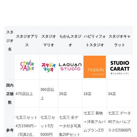
スタ
スタジオアリ
スタジオ
らかんスタジ
ハピリィフォ
スタジオキャ
ジオ
ス
マリオ
オ
トスタジオ
ラット
名
国内
360店以
店舗
470店以上
26店
18店
34店
上
数
七五三 着物
七五三 データ
七五三セット
七五三セ
七五三 全デ
＋洋装アルバ
40アルバムプ
4万1580円～
ット5万
ータ付き写真
参考
ムプラン2万
ラス5万800
円
（写真2点、
5000円
集20Pセット