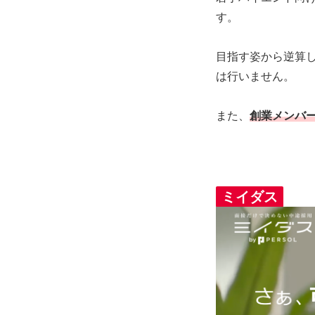
す。
目指す姿から逆算
は行いません。
また、
創業メンバ
ミイダス