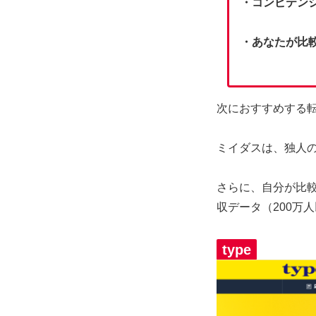
・コンピテン
・あなたが比
次におすすめする
ミイダスは、独人
さらに、自分が比
収データ（200万
type