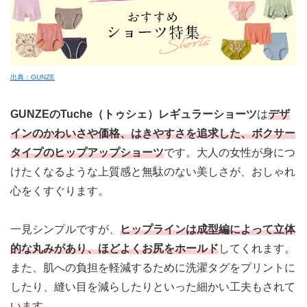
出典：GUNZE
GUNZEの
Tuche（トゥシェ）レギュラーショーツ
は
デザ
インのかわいさや価格、はきやすさを追求した、ボクサー
タイプのヒップアップショーツ
です。
大人の女性が身につ
けたくなるような上質感と無駄のない美しさが、おしゃれ
心をくすぐります
。
一見シンプルですが、
ヒップラインは成型編によって立体
的な丸みがあり、ほどよくお尻をホールド
してくれます。
また、肌への負担を軽減するために洗濯タグをプリントに
したり、縫い目を減らしたりといった細かい工夫もされて
います。