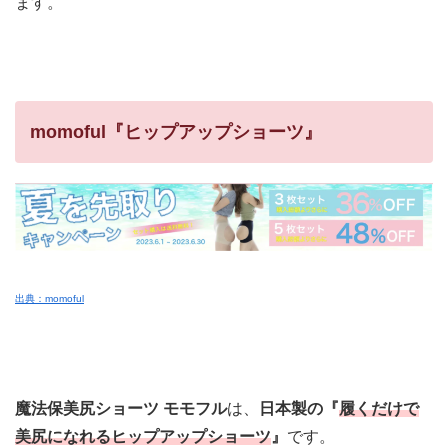
ます。
momoful『ヒップアップショーツ』
出典：momoful
魔法保美尻ショーツ モモフル
は、
日本製の『
履くだけで
美尻になれるヒップアップショーツ
』
です。