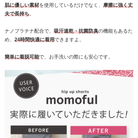
肌に優しい素材
を使用しているだけでなく、
摩擦に強く丈
夫で長持ち
。
ナノプラチナ配合で、
吸汗速乾・抗菌防臭
の機能もあるた
め、
24時間快適に着用
できますよ。
簡単に着脱可能
で、お手洗いの際にも安心です。