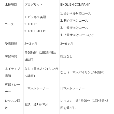
比較項目
プログリット
ENGLISH COMPANY
1. 全レベル対応コース
1. ビジネス英語
2. 初心者向けコース
コース
2. TOEIC
3. 中級者向けコース
3. TOEFL/IELTS
4. 上級者向けコースなど
受講期間
2〜3ヶ月
3〜6ヶ月
月90時間（1日3時間は
学習時間
指定なし
MUST）
ネイティブ
なし（日本人バイリンガ
なし（日本人バイリンガル講師）
講師
ル講師）
専属トレー
日本人トレーナー
日本人トレーナー
ナー
レッスン回
レッスン：週4回90分（1回45分×2
面談：週1回60分
数
回を週2日）