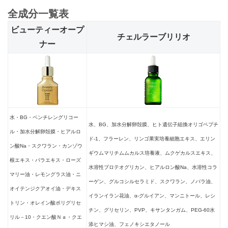
全成分一覧表
ビューティーオープ
チェルラーブリリオ
ナー
水・BG・ペンチレングリコー
水、BG、加水分解卵殻膜、ヒト遺伝子組換オリゴペプチ
ル・加水分解卵殻膜・ヒアルロ
ド-1、フラーレン、リンゴ果実培養細胞エキス、エリン
ン酸Na・スクワラン・カンゾウ
ギウムマリチムムカルス培養液、ムクゲカルスエキス、
根エキス・バラエキス・ローズ
水溶性プロテオグリカン、ヒアルロン酸Na、水溶性コラ
マリー油・レモングラス油・ニ
ーゲン、グルコシルセラミド、スクワラン、ノバラ油、
オイテンジクアオイ油・デキス
イランイラン花油、α-グルイアン、マンニトール、レシ
トリン・オレイン酸ポリグリセ
チン、グリセリン、PVP、キサンタンガム、PEG-60水
リル－10・クエン酸Ｎａ・クエ
添ヒマシ油、フェノキシエタノール