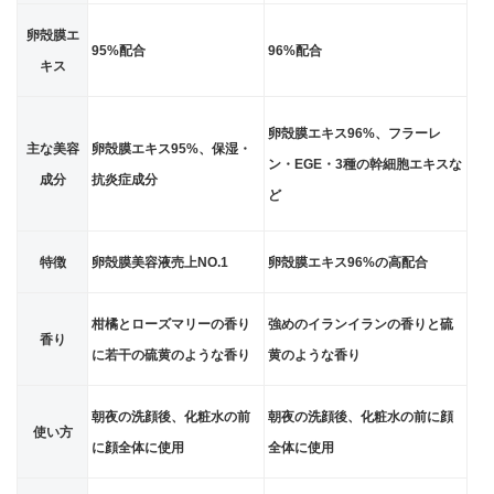
卵殻膜エ
95%配合
96%配合
キス
卵殻膜エキス96%、フラーレ
主な美容
卵殻膜エキス95%、保湿・
ン・EGE・3種の幹細胞エキスな
成分
抗炎症成分
ど
特徴
卵殻膜美容液売上NO.1
卵殻膜エキス96%の高配合
柑橘とローズマリーの香り
強めのイランイランの香りと硫
香り
に若干の硫黄のような香り
黄のような香り
朝夜の洗顔後、化粧水の前
朝夜の洗顔後、化粧水の前に顔
使い方
に顔全体に使用
全体に使用