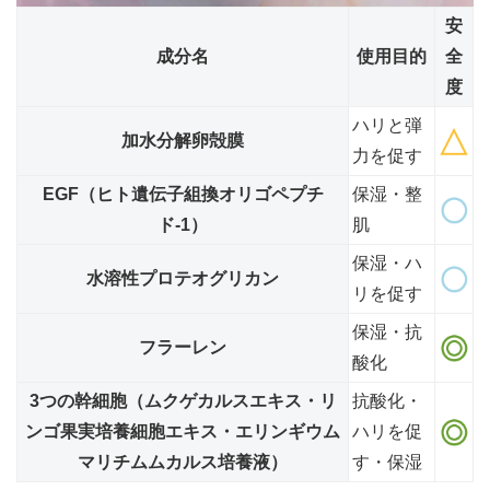
安
成分名
使用目的
全
度
ハリと弾
加水分解卵殻膜
力を促す
EGF（ヒト遺伝子組換オリゴペプチ
保湿・整
ド-1）
肌
保湿・ハ
水溶性プロテオグリカン
リを促す
保湿・抗
フラーレン
酸化
3つの幹細胞（ムクゲカルスエキス・リ
抗酸化・
ンゴ果実培養細胞エキス・エリンギウム
ハリを促
マリチムムカルス培養液）
す・保湿